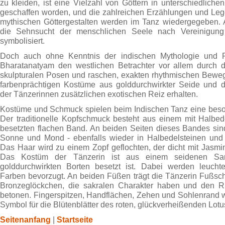
zu kleiden, ist eine Vielzahl von Göttern in unterschiedlich
geschaffen worden, und die zahlreichen Erzählungen und Le
mythischen Göttergestalten werden im Tanz wiedergegeben. 
die Sehnsucht der menschlichen Seele nach Vereinigung
symbolisiert.
Doch auch ohne Kenntnis der indischen Mythologie und Phi
Bharatanatyam den westlichen Betrachter vor allem durch 
skulpturalen Posen und raschen, exakten rhythmischen Beweg
farbenprächtigen Kostüme aus golddurchwirkter Seide und 
der Tänzerinnen zusätzlichen exotischen Reiz erhalten.
Kostüme und Schmuck spielen beim Indischen Tanz eine beson
Der traditionelle Kopfschmuck besteht aus einem mit Halbed
besetzten flachen Band. An beiden Seiten dieses Bandes si
Sonne und Mond - ebenfalls wieder in Halbedelsteinen und 
Das Haar wird zu einem Zopf geflochten, der dicht mit Jasmin
Das Kostüm der Tänzerin ist aus einem seidenen Sari 
golddurchwirkten Borten besetzt ist. Dabei werden leuchte
Farben bevorzugt. An beiden Füßen trägt die Tänzerin Fußsch
Bronzeglöckchen, die sakralen Charakter haben und den 
betonen. Fingerspitzen, Handflächen, Zehen und Sohlenrand w
Symbol für die Blütenblätter des roten, glückverheißenden Lotu
Seitenanfang
|
Startseite