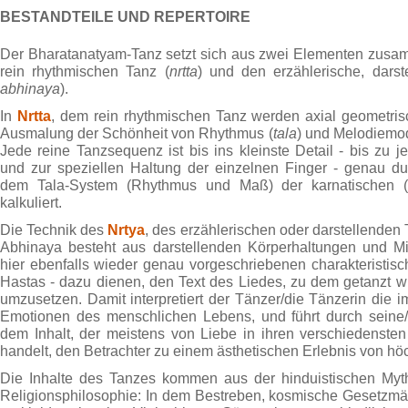
BESTANDTEILE UND REPERTOIRE
Der Bharatanatyam-Tanz setzt sich aus zwei Elementen zusam
rein rhythmischen Tanz (
nrtta
) und den erzählerische, darst
abhinaya
).
In
Nrtta
, dem rein rhythmischen Tanz werden axial geometr
Ausmalung der Schönheit von Rhythmus (
tala
) und Melodiemo
Jede reine Tanzsequenz ist bis ins kleinste Detail - bis zu
und zur speziellen Haltung der einzelnen Finger - genau 
dem Tala-System (Rhythmus und Maß) der karnatischen (
kalkuliert.
Die Technik des
Nrtya
, des erzählerischen oder darstellenden 
Abhinaya besteht aus darstellenden Körperhaltungen und M
hier ebenfalls wieder genau vorgeschriebenen charakteristis
Hastas - dazu dienen, den Text des Liedes, zu dem getanzt w
umzusetzen. Damit interpretiert der Tänzer/die Tänzerin die 
Emotionen des menschlichen Lebens, und führt durch seine/ih
dem Inhalt, der meistens von Liebe in ihren verschiedenste
handelt, den Betrachter zu einem ästhetischen Erlebnis von höch
Die Inhalte des Tanzes kommen aus der hinduistischen Mytho
Religionsphilosophie: In dem Bestreben, kosmische Gesetzmä